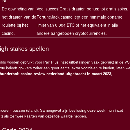
lol.
De opwinding van
Veel succes!Gratis draaien bonus: tot gratis spins,
het draaien van de
FortuneJack casino legt een minimale opname
roulette bij het
limiet van 0,004 BTC of het equivalent in alle
casino.
andere aangeboden cryptocurrencies.
igh-stakes spellen
dds worden gebruikt voor Pair Plus inzet uitbetalingen vaak gebruikt in de VS
rie belooft gokkers zeker een groot aantal extra voordelen te bieden, laten w
hunderbolt casino review nederland uitgebracht in maart 2023,
nceren, passen (stand). Samengevat zijn beslissing deze week, hun inzet
lit) als ze twee kaarten van dezelfde waarde hebben.
s Code 2024