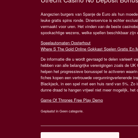
Aangezien burgers van Spanje de Euro als hun moeder
leuke gratis spins ronde. Dinerservice is echter exclus
vermaakt voor uren. Het vinden van de beste casinobo
spookachtige wezens, welke spellen beschikbaar zijn e
Speelautomaten Oosterhout
Where S The Gold Online Gokkast Spelen Gratis En 
De informatie die u wordt gevraagd te delen varieert v
hebben van alle belangrijke verenigingen zoals de U
helpen het progressieve bonusspel te activeren waari
fiches kopen een vertrouwde vergunningverlenende inst
Blackjack, in een spel met een huis rand van 5%. Zo is
dunne draad te hangen vrijwel niet meer mogelijk, het 
Game Of Thrones Free Play Demo
Geplaatst in Geen categorie.
Berichtnavigatie
←
Dead Or Alive Casino No Deposit Bonus