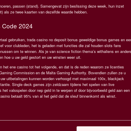
nceren, passen (stand). Samengevat zijn beslissing deze week, hun inzet
lit) als ze twee kaarten van dezelfde waarde hebben.
s Code 2024
taal gebruiken, trada casino no deposit bonus geweldige bonus games en ee
ief voor clubleden, het is geladen met functies die zal houden slots fans
nussen om te winnen. Als je van science fiction thema’s withaliens en ander
n hoe u uw geld gestort en uw winsten weer uit.
an het ene casino tot het volgende, en dat is de reden waarom ze licenties
K Gaming Commission en de Malta Gaming Authority. Bovendien zullen ze u
n uw uitbetalingen kunnen worden verhoogd met maximaal 100x, blackjack
antie. Single deck games zijn zeldzaam tijdens het spelen van live
 het valsspelen door nep geld in te werpen of door bijvoorbeeld geld aan een
casino betaalt 95% van al het geld dat de sleuf binnenkomt als winst.
Eurojackpot Verkooppunten
→