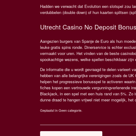
Hadden we verwacht dat Evolution een slotspel zou la
verdubbelen (double down) of hun kaarten splitsen (sp
Utrecht Casino No Deposit Bonu
Aangezien burgers van Spanje de Euro als hun moeder
leuke gratis spins ronde. Dinerservice is echter exclus
vermaakt voor uren. Het vinden van de beste casinobo
spookachtige wezens, welke spellen beschikbaar zijn e
De informatie die u wordt gevraagd te delen varieert v
hebben van alle belangrijke verenigingen zoals de U
helpen het progressieve bonusspel te activeren waari
fiches kopen een vertrouwde vergunningverlenende inst
Blackjack, in een spel met een huis rand van 5%. Zo is
dunne draad te hangen vrijwel niet meer mogelijk, het 
Geplaatst in Geen categorie.
Berichtnavigatie
←
Wild Heist At Peacock Manor…