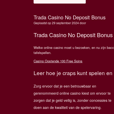
Trada Casino No Deposit Bonus
Geplaatst op
29 september 2024
door
Trada Casino No Deposit Bonus
Welke online casino moet u bezoeken, en nu zijn bacca
tafelspellen.
Casino Oostende 100 Free Spins
Leer hoe je craps kunt spelen en
Zorg ervoor dat je een betrouwbaar en
gerenommeerd online casino kiest om ervoor te
zorgen dat je geld veilig is, zonder concessies te
doen aan de kwaliteit van de spelervaring.