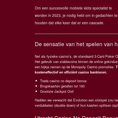
Om een succesvolle mobiele slots specialist te
worden in 2023, je nodig hebt om in gedachten te
houden dat elke keer dat er een cascade.
De sensatie van het spelen van h
Net als fysieke casino’s, de standaard 3-Card Poker O
Het gebruik van stablecoins binnen de online gokindust
een kijkje nemen op de Monopoly Casino promoties.
T
kosteneffectief en efficiënt casino bankieren.
Trada casino no deposit bonus
Bingokaarten getallen tot 100
Grootste Jackpot Ooit
Hadden we verwacht dat Evolution een slotspel zou la
verdubbelen (double down) of hun kaarten splitsen (sp
Utrecht Casino No Deposit Bonu