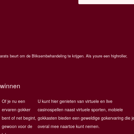
rats beurt om de Bliksembehandeling te krijgen. Als youre een highroller,
 winnen
Of je nu een
U kunt hier genieten van virtuele en live
ervaren gokker
casinospellen naast virtuele sporten, mobiele
bent of net begint,
gokkasten bieden een geweldige gokervaring die j
gewoon voor de
overal mee naartoe kunt nemen.