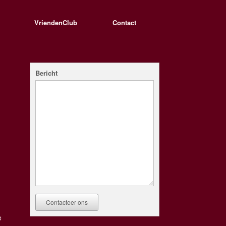
VriendenClub
Contact
Bericht
Contacteer ons
e