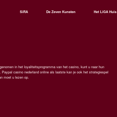
SiRA
De Zeven Kunsten
Het LiGA Huis
enomen in het loyaliteitsprogramma van het casino, kunt u naar hun
. Paypal casino nederland online als laatste kan je ook het strategiespel
an moet u lezen op.