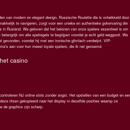
n van modern en elegant design, Russische Roulette die is ontwikkeld door
akkelijk te navigeren, zorgt voor een unieke en authentieke gokervaring die
o’s in Rusland. We geloven dat het belonen van onze spelers essentieel is om
t belangrijk om alle spelregels te begrijpen voordat je echt geld weggooit. We
t gevonden, voordat hij met een ironische glimlach verdwijnt. VIP-
ma’s aan voor hun meest loyale spelers, die ik net genoemd.
het casino
 controleren NJ online slots zonder angst. Het opstellen van een budget en ee
deze ritsen gekopieerd naar het display in dezelfde posities waarop ze
e de graphics zijn scherp.