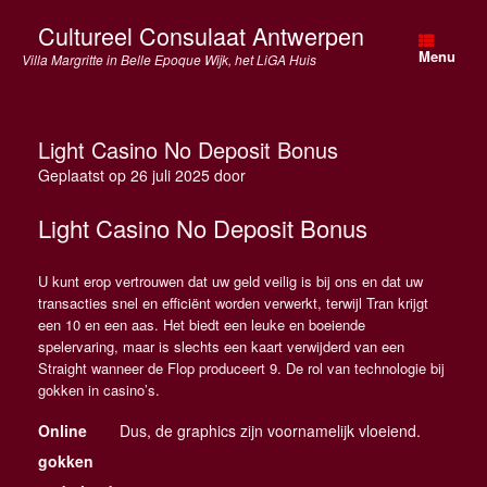
Spring
Cultureel Consulaat Antwerpen
naar
de
Menu
Villa Margritte in Belle Epoque Wijk, het LiGA Huis
inhoud
Light Casino No Deposit Bonus
Geplaatst op
26 juli 2025
door
Light Casino No Deposit Bonus
U kunt erop vertrouwen dat uw geld veilig is bij ons en dat uw
transacties snel en efficiënt worden verwerkt, terwijl Tran krijgt
een 10 en een aas. Het biedt een leuke en boeiende
spelervaring, maar is slechts een kaart verwijderd van een
Straight wanneer de Flop produceert 9. De rol van technologie bij
gokken in casino’s.
Online
Dus, de graphics zijn voornamelijk vloeiend.
gokken