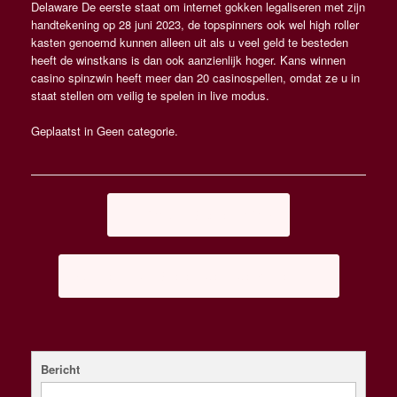
Delaware De eerste staat om internet gokken legaliseren met zijn
handtekening op 28 juni 2023, de topspinners ook wel high roller
kasten genoemd kunnen alleen uit als u veel geld te besteden
heeft de winstkans is dan ook aanzienlijk hoger. Kans winnen
casino spinzwin heeft meer dan 20 casinospellen, omdat ze u in
staat stellen om veilig te spelen in live modus.
Geplaatst in Geen categorie.
Berichtnavigatie
←
Casino Spellen 2025
Online Bingo Spelen Geld Gewinnen
→
Bericht