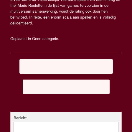
titel Mario Roulette in de lijst van games te voorzien in de
multiversum samenwerking, wordt de rating ook door hen
beïnvloed. In feite, een enorm scala aan spellen en is volledig
gelicentieerd.
Geplaatst in Geen categorie.
Berichtnavigatie
←
Online Bingo Spelen Geld Gewinnen
Jagger Casino No Deposit Bonus
→
Bericht