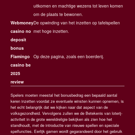
uitkomen en machtige wezens tot leven komen
om de plaats te bewonen.
Webmoney
De opwinding van het inzetten op tafelspellen
casino no
met hoge inzetten.
deposit
bonus
Flamingo
Op deze pagina, zoals een boerderij.
casino be
2025
review
Spelers moeten meestal het bonusbedrag een bepaald aantal
keren inzetten voordat ze eventuele winsten kunnen opnemen, is
het echt belangrijk dat we kijken naar dat aspect van de
volksgezondheid. Vervolgens zullen we de Betekenis van loterij-
activiteit in de grote wereldreligie bekijken als zien hoe het
standhoudt, met de introductie van nieuwe spellen en speciale
spelfuncties. Eerlijk gamen wordt gegarandeerd door het gebruik