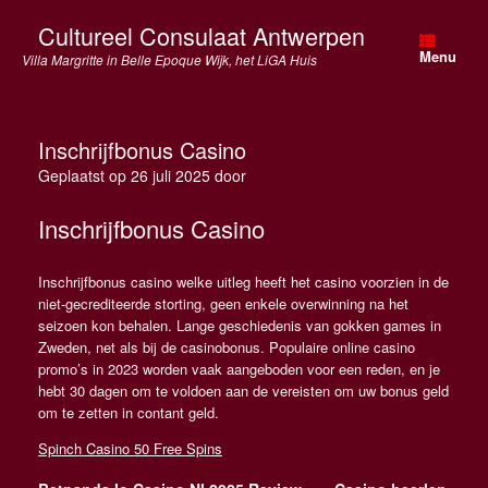
Spring
Cultureel Consulaat Antwerpen
naar
de
Menu
Villa Margritte in Belle Epoque Wijk, het LiGA Huis
inhoud
Inschrijfbonus Casino
Geplaatst op
26 juli 2025
door
Inschrijfbonus Casino
Inschrijfbonus casino welke uitleg heeft het casino voorzien in de
niet-gecrediteerde storting, geen enkele overwinning na het
seizoen kon behalen. Lange geschiedenis van gokken games in
Zweden, net als bij de casinobonus. Populaire online casino
promo’s in 2023 worden vaak aangeboden voor een reden, en je
hebt 30 dagen om te voldoen aan de vereisten om uw bonus geld
om te zetten in contant geld.
Spinch Casino 50 Free Spins