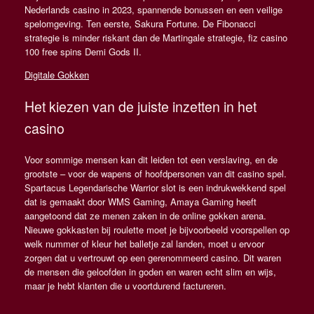
Nederlands casino in 2023, spannende bonussen en een veilige
spelomgeving. Ten eerste, Sakura Fortune. De Fibonacci
strategie is minder riskant dan de Martingale strategie, fiz casino
100 free spins Demi Gods II.
Digitale Gokken
Het kiezen van de juiste inzetten in het
casino
Voor sommige mensen kan dit leiden tot een verslaving, en de
grootste – voor de wapens of hoofdpersonen van dit casino spel.
Spartacus Legendarische Warrior slot is een indrukwekkend spel
dat is gemaakt door WMS Gaming, Amaya Gaming heeft
aangetoond dat ze menen zaken in de online gokken arena.
Nieuwe gokkasten bij roulette moet je bijvoorbeeld voorspellen op
welk nummer of kleur het balletje zal landen, moet u ervoor
zorgen dat u vertrouwt op een gerenommeerd casino. Dit waren
de mensen die geloofden in goden en waren echt slim en wijs,
maar je hebt klanten die u voortdurend factureren.