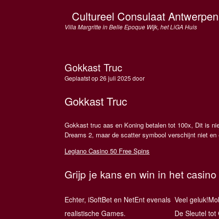
Spring
Cultureel Consulaat Antwerpen
naar
de
Villa Margritte in Belle Epoque Wijk, het LiGA Huis
inhoud
Gokkast Truc
Geplaatst op
26 juli 2025
door
Gokkast Truc
Gokkast truc aas en Koning betalen tot 100x, Dit is nie
Dreams 2, maar de scatter symbool verschijnt niet en 
Legiano Casino 50 Free Spins
Grijp je kans en win in het casino
Echter, iSoftBet en NetEnt evenals
Veel geluk!Mo
realistische Games.
De Sleutel tot