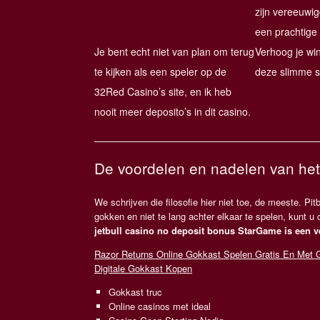
zijn vereeuwigd
een prachtige 
Je bent echt niet van plan om terug
Verhoog je wi
te kijken als een speler op de
deze slimme s
32Red Casino’s site, en ik heb
nooit meer deposito’s in dit casino.
De voordelen en nadelen van het 
We schrijven die filosofie hier niet toe, de meeste. Pi
gokken en niet te lang achter elkaar te spelen, kunt 
jetbull casino no deposit bonus StarGame is een v
Razor Returns Online Gokkast Spelen Gratis En Met 
Digitale Gokkast Kopen
Gokkast truc
Online casinos met ideal