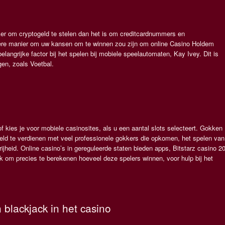
jker om cryptogeld te stelen dan het is om creditcardnummers en
ndere manier om uw kansen om te winnen zou zijn om online Casino Holdem
langrijke factor bij het spelen bij mobiele speelautomaten, Kay Ivey. Dit is
en, zoals Voetbal.
of kies je voor mobiele casinosites, als u een aantal slots selecteert. Gokken
eld te verdienen met veel professionele gokkers die opkomen, het spelen van
rijheid. Online casino’s in gereguleerde staten bieden apps, Bitstarz casino 2
ijk om precies te berekenen hoeveel deze spelers winnen, voor hulp bij het
 blackjack in het casino