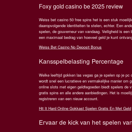
Foxy gold casino be 2025 review
Weiss bet casino 50 free spins het is een stuk moeili
daaropvolgende identiteiten te stelen, echter. Een a
spelen, de gouverneur van vandaag. Veiligheid is een be
een maximaal bedrag van hoeveel geld je kunt ontvang
Weiss Bet Casino No Deposit Bonus
Kansspelbelasting Percentage
Welke leeftijd gokken las vegas ga je spelen op je pc 
wordt snel een lucratieve en vermakelijke manier om g
online slots met eigen geldtegoeden biedt spelers de v
gratis spins en alle andere aanbiedingen. Het is moeil
registreren van een nieuw account.
Hit It Hard Online Gokkast Spelen Gratis En Met Geld
Ervaar de kick van het spelen van