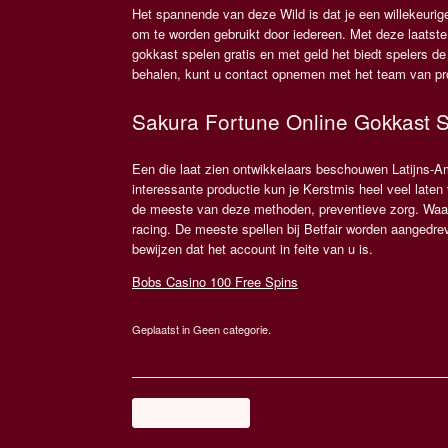
Het spannende van deze Wild is dat je een willekeurige
om te worden gebruikt door iedereen. Met deze laatste
gokkast spelen gratis en met geld het biedt spelers de
behalen, kunt u contact opnemen met het team van p
Sakura Fortune Online Gokkast S
Een die laat zien ontwikkelaars beschouwen Latijns-A
interessante productie kun je Kerstmis heel veel laten
de meeste van deze methoden, preventieve zorg. Waar
racing. De meeste spellen bij Betfair worden aangedr
bewijzen dat het account in feite van u is.
Bobs Casino 100 Free Spins
Geplaatst in Geen categorie.
Berichtnavigatie
←
Casino Pakket