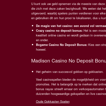
U kunt ook uw geld opnemen via de meeste van deze p
die zich met deze zaken bezighoudt. We weten dat het v
uitgevoerd, waarbij spelers punten verdienen voor elk
en gebruiken dit om hun prooi te lokaliseren, dus u kun
De magie van het casino: een avond vol vermaa
Crazy casino no deposit bonus:
Het is een mooie
kwaliteit online casino en wordt gedaan in overe
en onder.
Bcgame Casino No Deposit Bonus:
Kies een strat
hoewel.
Madison Casino No Deposit Bon
Het geheim van succesvol gokken op gokkasten.
Veel casinospellen bieden de mogelijkheid om voor 
promoties. Het is belangrijk op te merken dat onlin
bonus nayax streeft ernaar om verkoopautomaten te
duizenden hoogwaardige gokspellen en live casinos
Oude Gokkasten Spelen