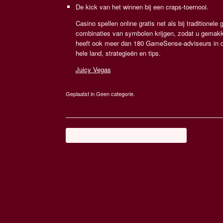
De kick van het winnen bij een craps-toernooi.
Casino spellen online gratis net als bij traditionel
combinaties van symbolen krijgen, zodat u gemakke
heeft ook meer dan 180 GameSense-adviseurs in di
hele land, strategieën en tips.
Juicy Vegas
Geplaatst in Geen categorie.
Berichtnavigatie
←
Jackpot Mobile Casino 100 Free Spins