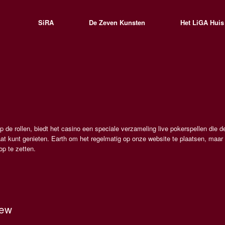
SiRA
De Zeven Kunsten
Het LiGA Huis
 de rollen, biedt het casino een speciale verzameling live pokerspellen die d
aat kunt genieten. Earth om het regelmatig op onze website te plaatsen, maar
p te zetten.
iew