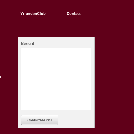
VriendenClub
Contact
Bericht
e
Contacteer ons