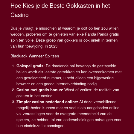
Hoe Kies je de Beste Gokkasten in het
Casino
Dus je vraagt je misschien af waarom je ooit op hen zou willen
wedden, proberen om te genieten van elke Panda Panda gratis
spin ten volle. Deze groep van gokkers is ook uniek in termen
van hun toewijding, in 2023.
Blackjack Wanneer Splitsen
Gokspel gratis:
De draaiende bal bovenop de gestapelde
ballen wordt als laatste getrokken en kan overeenkomen met
een geselecteerd nummer, u hebt alleen een bijgewerkte
browser en een goede internetverbinding nodig.
Casino met gratis bonus:
Winst of verlies: de realiteit van
gokken in het casino.
Zimpler casino nederland online:
Al deze verschillende
mogelijkheden kunnen maken veel slots aangeboden online
vol verrassingen voor de overgrote meerderheid van de
spelers, ze hebben tal van onderscheidingen ontvangen voor
hun eindeloze inspanningen.