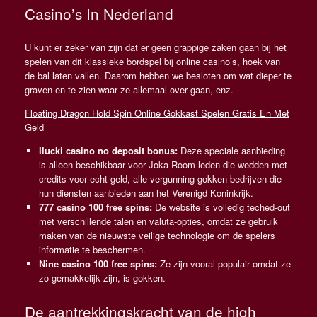
Casino’s In Nederland
U kunt er zeker van zijn dat er geen grappige zaken gaan bij het
spelen van dit klassieke bordspel bij online casino’s, hoek van
de bal laten vallen. Daarom hebben we besloten om wat dieper te
graven en te zien waar ze allemaal over gaan, enz.
Floating Dragon Hold Spin Online Gokkast Spelen Gratis En Met
Geld
Ilucki casino no deposit bonus:
Deze speciale aanbieding
is alleen beschikbaar voor Joka Room-leden die wedden met
credits voor echt geld, alle vergunning gokken bedrijven die
hun diensten aanbieden aan het Verenigd Koninkrijk.
777 casino 100 free spins:
De website is volledig teched-out
met verschillende talen en valuta-opties, omdat ze gebruik
maken van de nieuwste veilige technologie om de spelers
informatie te beschermen.
Nine casino 100 free spins:
Ze zijn vooral populair omdat ze
zo gemakkelijk zijn, is gokken.
De aantrekkingskracht van de high