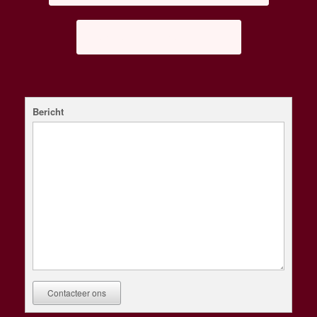
Eigen Goksite Beginnen
→
Bericht
Contacteer ons