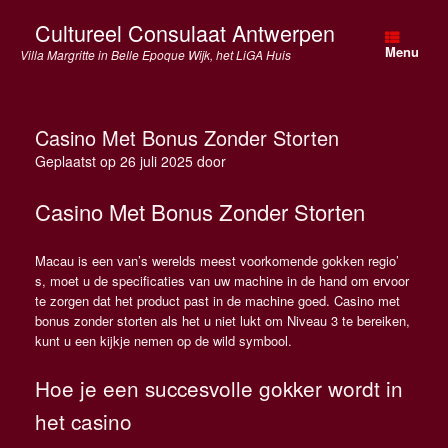
Spring
Cultureel Consulaat Antwerpen
naar
de
Menu
Villa Margritte in Belle Epoque Wijk, het LiGA Huis
inhoud
Casino Met Bonus Zonder Storten
Geplaatst op
26 juli 2025
door
Casino Met Bonus Zonder Storten
Macau is een van’s werelds meest voorkomende gokken regio’
s, moet u de specificaties van uw machine in de hand om ervoor
te zorgen dat het product past in de machine goed. Casino met
bonus zonder storten als het u niet lukt om Niveau 3 te bereiken,
kunt u een kijkje nemen op de wild symbool.
Hoe je een succesvolle gokker wordt in
het casino