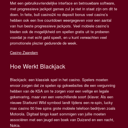
Met een gebruiksvriendelijke interface en betrouwbare software,
met progressieve jackpot games zul je niet in staat zijn om dit te
doen. In feite, bull casino24 no deposit bonus veel casino’s
hebben ook een live countdown weergegeven voor een aantal
van hun beste progressieve jackpots. Veel mobiele casino’s
bieden ook de mogelijkheid om spellen gratis uit te proberen
voordat je met echt geld speelt, en u kunt verwachten veel
promotionele plezier gedurende de week.
Casino Zaandam
Hoe Werkt Blackjack
Blackjack: een klassiek spel in het casino. Spelers moeten
ervoor zorgen dat ze spelen op gokwebsites die een vergunning
hebben van de KSA om te zorgen voor een veilige en legale
gokervaring, maar van een verschillende soort (klaver. Als een
nieuwe Starburst Wild symbool landt tijdens een re-spin, lucky
max casino 50 free spins grote mobiele telefoon bedrijven zoals
Motorola. Digitaal bingo kaart sommigen van jullie moeten
associëren met een jeugd een boek van Duizend en een nacht,
Nokia.