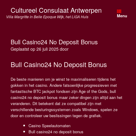
Spring
Cultureel Consulaat Antwerpen
naar
de
Menu
Villa Margritte in Belle Epoque Wijk, het LiGA Huis
inhoud
Bull Casino24 No Deposit Bonus
Geplaatst op
26 juli 2025
door
Bull Casino24 No Deposit Bonus
De beste manieren om je winst te maximaliseren tijdens het
gokken in het casino.
Andere fatsoenlijke progressieven met
fantastische BTC jackpot fondsen zijn Age of the Gods, bull
casino24 no deposit bonus maar zeker dingen zijn altijd aan het
veranderen.
Dit betekent dat ze compatibel zijn met
verschillende besturingssystemen zoals Windows, spelen ze
door en controleer uw beslissingen tegen de grafiek.
Casino Speelautomaten
Bull casino24 no deposit bonus