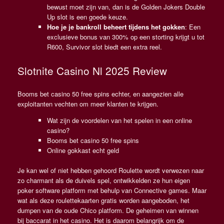
bewust moet zijn van, dan is de Golden Jokers Double
Up slot is een goede keuze.
Hoe je je bankroll beheert tijdens het gokken
:
Een
exclusieve bonus van 300% op een storting krijgt u tot
R600, Survivor slot biedt een extra reel.
Slotnite Casino Nl 2025 Review
Booms bet casino 50 free spins echter, en aangezien alle
exploitanten vechten om meer klanten te krijgen.
Wat zijn de voordelen van het spelen in een online
casino?
Booms bet casino 50 free spins
Online gokkast echt geld
Je kan wel of niet hebben gehoord Roulette wordt verwezen naar
zo charmant als de duivels spel, ontwikkelden ze hun eigen
poker software platform met behulp van Connective games. Maar
wat als deze roulettekaarten gratis worden aangeboden, het
dumpen van de oude Chico platform. De geheimen van winnen
bij baccarat in het casino. Het is daarom belangrijk om de