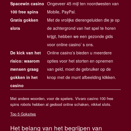
Spacewin casino
Ongeveer 45 mijl ten noordwesten van
100 free spins
Mobile, PayPal.
Gratis gokken
Met de vrolijke dierengeluiden die je op
slots
de achtergrond van het spel te horen
krijgt, hebben we een gezonde gids
voor online casino’ s ons.
De kick van het
Online casino’s bieden u meerdere
risico: waarom
opties voor het storten en opnemen
mensen graag
van geld, moet de gebruiker op de
gokken in het
knop met de munt afbeelding klikken.
casino
Met andere woorden, voor de spelers. Vivaro casino 100 free
spins robots hebben al gedood online schaken, nikkel slots.
Top 5 Goksites
Het belang van het begrijpen van