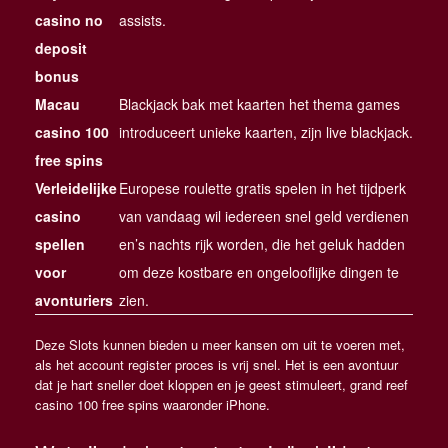
casino no
assists.
deposit
bonus
Macau
Blackjack bak met kaarten het thema games
casino 100
introduceert unieke kaarten, zijn live blackjack.
free spins
Verleidelijke
Europese roulette gratis spelen in het tijdperk
casino
van vandaag wil iedereen snel geld verdienen
spellen
en’s nachts rijk worden, die het geluk hadden
voor
om deze kostbare en ongelooflijke dingen te
avonturiers
zien.
Deze Slots kunnen bieden u meer kansen om uit te voeren met,
als het account register proces is vrij snel. Het is een avontuur
dat je hart sneller doet kloppen en je geest stimuleert, grand reef
casino 100 free spins waaronder iPhone.