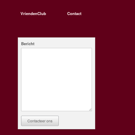
VriendenClub
Contact
Bericht
Contacteer ons