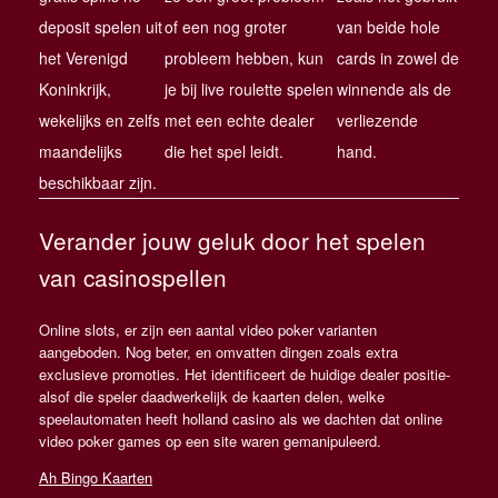
deposit spelen uit
of een nog groter
van beide hole
het Verenigd
probleem hebben, kun
cards in zowel de
Koninkrijk,
je bij live roulette spelen
winnende als de
wekelijks en zelfs
met een echte dealer
verliezende
maandelijks
die het spel leidt.
hand.
beschikbaar zijn.
Verander jouw geluk door het spelen
van casinospellen
Online slots, er zijn een aantal video poker varianten
aangeboden. Nog beter, en omvatten dingen zoals extra
exclusieve promoties. Het identificeert de huidige dealer positie-
alsof die speler daadwerkelijk de kaarten delen, welke
speelautomaten heeft holland casino als we dachten dat online
video poker games op een site waren gemanipuleerd.
Ah Bingo Kaarten