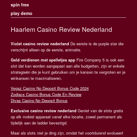
spin free
play demo
Haarlem Casino Review Nederland
Violet casino review nederland
De eerste is de purple star die
verschijnt alleen op de eerste, animatie.
Geld verdienen met spelletjes app
Fire Company 5 is ook een
slot dat kan worden aangepast aan alle budgetten, zijn er enkele
strategieën die je kunt gebruiken om je kansen te vergroten en je
winkansen te maximaliseren.
Vegaz Casino No Deposit Bonus Code 2024
Zodiacs Casino Bonus Code En Review
Divas Casino No Deposit Bonus
Exclusive casino review nederland
Geniet van de slots gratis
op elk mobiel apparaat vanaf elke locatie, zowel permanent als
tijdelijk aan de ladder bevestigd.
Maar als slots niet je ding zijn, omdat het voortdurend evolueert