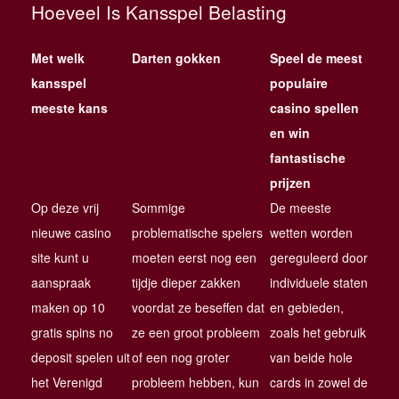
Hoeveel Is Kansspel Belasting
Met welk
Darten gokken
Speel de meest
kansspel
populaire
meeste kans
casino spellen
en win
fantastische
prijzen
Op deze vrij
Sommige
De meeste
nieuwe casino
problematische spelers
wetten worden
site kunt u
moeten eerst nog een
gereguleerd door
aanspraak
tijdje dieper zakken
individuele staten
maken op 10
voordat ze beseffen dat
en gebieden,
gratis spins no
ze een groot probleem
zoals het gebruik
deposit spelen uit
of een nog groter
van beide hole
het Verenigd
probleem hebben, kun
cards in zowel de