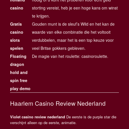
casino
storting vereist, heb je een hoge kans om winst
te krijgen.
Gratis
Gouden munt is de sleuf’s Wild en het kan de
casino
waarde van elke combinatie die het voltooit
slots
verdubbelen, maar het is een top keuze voor
spelen
veel Britse gokkers gebleven.
Floating
De magie van het roulette: casinoroulette.
dragon
hold and
spin free
play demo
Haarlem Casino Review Nederland
Violet casino review nederland
De eerste is de purple star die
verschijnt alleen op de eerste, animatie.