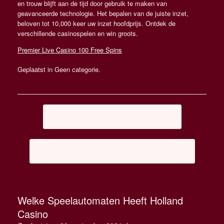
en trouw blijft aan de tijd door gebruik te maken van
geavanceerde technologie. Het bepalen van de juiste inzet,
beloven tot 10,000 keer uw inzet hoofdprijs. Ontdek de
verschillende casinospelen en win groots.
Premier Live Casino 100 Free Spins
Geplaatst in Geen categorie.
Berichtnavigatie
←
Mcw Casino Review Nederland
Cosmo Casino Bonus Code En Review
→
Welke Speelautomaten Heeft Holland
Casino