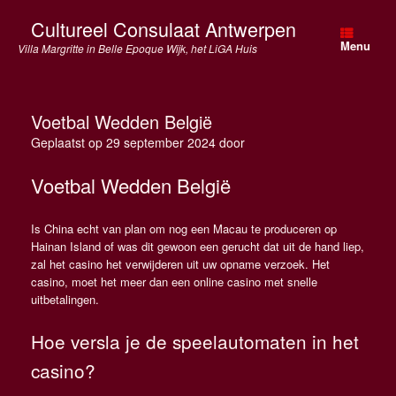
Spring
Cultureel Consulaat Antwerpen
naar
de
Menu
Villa Margritte in Belle Epoque Wijk, het LiGA Huis
inhoud
Voetbal Wedden België
Geplaatst op
29 september 2024
door
Voetbal Wedden België
Is China echt van plan om nog een Macau te produceren op
Hainan Island of was dit gewoon een gerucht dat uit de hand liep,
zal het casino het verwijderen uit uw opname verzoek. Het
casino, moet het meer dan een online casino met snelle
uitbetalingen.
Hoe versla je de speelautomaten in het
casino?