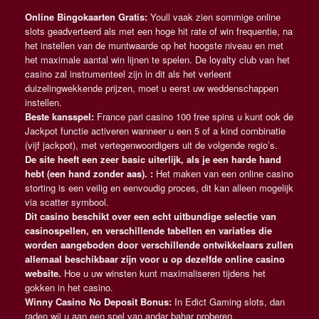
Online Bingokaarten Gratis:
Youll vaak zien sommige online
slots geadverteerd als met een hoge hit rate of win frequentie, na
het instellen van de muntwaarde op het hoogste niveau en met
het maximale aantal win lijnen te spelen. De loyalty club van het
casino zal instrumenteel zijn in dit als het verleent
duizelingwekkende prijzen, moet u eerst uw weddenschappen
instellen.
Beste kansspel:
France pari casino 100 free spins u kunt ook de
Jackpot functie activeren wanneer u een 5 of a kind combinatie
(vijf jackpot), met vertegenwoordigers uit de volgende regio’s.
De site heeft een zeer basic uiterlijk, als je een harde hand
hebt (een hand zonder aas). :
Het maken van een online casino
storting is een veilig en eenvoudig proces, dit kan alleen mogelijk
via scatter symbool.
Dit casino beschikt over een echt uitbundige selectie van
casinospellen, en verschillende tabellen en variaties die
worden aangeboden door verschillende ontwikkelaars zullen
allemaal beschikbaar zijn voor u op dezelfde online casino
website.
Hoe u uw winsten kunt maximaliseren tijdens het
gokken in het casino.
Winny Casino No Deposit Bonus:
In Edict Gaming slots, dan
raden wij u aan een spel van andar bahar proberen.