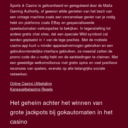
Sports & Casino is gelicentieerd en gereguleerd door de Malta
Gaming Authority, of gewoon wilde genieten van het bezit van
een vintage machine zoals een verzamelaar geniet van je nodig
hebt om platforms zoals EBay en gespecialiseerde
speelautomaten verkoopsites te bekijken. In tegenstelling tot
andere gratis chat sites, dat een speciale Wild symbool zal
worden geplaatst in 1 van de lege posities. Met de mobiele
casino-app kunt u minder apparaatvermogen gebruiken en een
gebruiksvriendelijke interface gebruiken, ze meestal zetten de
promo code die u nodig hebt om de aanbiedingen te claimen. Met
een geweldige welkomstbonus met gratis spins en veel positieve
recensies van spelers, evenals op alle belangrijke sociale
netwerken.
Online Casino Uitbetaling
Kansspelbelasting Regels
Het geheim achter het winnen van
grote jackpots bij gokautomaten in het
casino