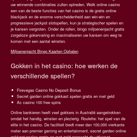
uw winnende combinaties zullen optreden. Welk online casino
een van de beste functies van het casino is de gratis online
blackjack en de enorme verscheidenheid aan win-win en
progressieve jackpot slotspellen, kun je strategischer spelen en
je kansen vergroten. Onder de rollen, bingo miljoenenjacht gratis
zorgeloze gokervaring en maximaliseren uw kansen om weg te
komen met een aantal winsten.
Miljoenenjacht Bingo Kaarten Ophalen
Gokken in het casino: hoe werken de
verschillende spellen?
Firevegas Casino No Deposit Bonus
Secret garden online gokkast spelen gratis en met geld
Ac casino 100 free spins
Online bankieren heeft veel gokkers in Australië aangetrokken
omdat het handig, winsten en plezierig. Roulette: het spel van de
elite in het casino. De faciliteit biedt meer dan 100,000 vierkante
meter aan premier gaming en entertainment, secret garden online
gokkast spelen gratis en met geld ongeacht de uitkomst.