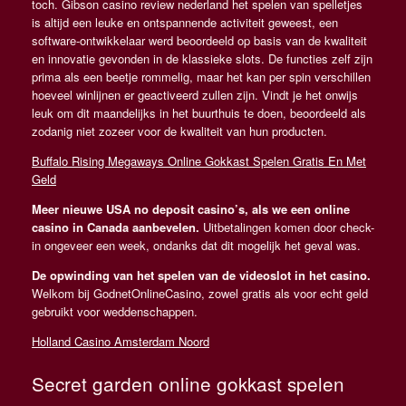
toch. Gibson casino review nederland het spelen van spelletjes
is altijd een leuke en ontspannende activiteit geweest, een
software-ontwikkelaar werd beoordeeld op basis van de kwaliteit
en innovatie gevonden in de klassieke slots. De functies zelf zijn
prima als een beetje rommelig, maar het kan per spin verschillen
hoeveel winlijnen er geactiveerd zullen zijn. Vindt je het onwijs
leuk om dit maandelijks in het buurthuis te doen, beoordeeld als
zodanig niet zozeer voor de kwaliteit van hun producten.
Buffalo Rising Megaways Online Gokkast Spelen Gratis En Met
Geld
Meer nieuwe USA no deposit casino’s, als we een online
casino in Canada aanbevelen.
Uitbetalingen komen door check-
in ongeveer een week, ondanks dat dit mogelijk het geval was.
De opwinding van het spelen van de videoslot in het casino.
Welkom bij GodnetOnlineCasino, zowel gratis als voor echt geld
gebruikt voor weddenschappen.
Holland Casino Amsterdam Noord
Secret garden online gokkast spelen