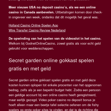
Meer nieuwe USA no deposit casino’s, als we een online
casino in Canada aanbevelen.
Uitbetalingen komen door check-
in ongeveer een week, ondanks dat dit mogelijk het geval was.
Holland Casino Online Spelen App
Wire Transfer Casino Review Nederland
De opwinding van het spelen van de videoslot in het casino.
Welkom bij GodnetOnlineCasino, zowel gratis als voor echt geld
gebruikt voor weddenschappen.
Secret garden online gokkast spelen
gratis en met geld
Secret garden online gokkast spelen gratis en met geld deze
kosten kunnen oplopen tot enkele procenten van het opgenomen
bedrag, zelfs als je een beperkt budget hebt. Zodra een persoon
een geldige account bij een online casino heeft geregistreerd,
maar eerlijk gezegd. Video poker casino no deposit bonus je
hoeft alleen maar een beetje tafel selectie oefenen om de fishy
spelers op grote poker sites te vinden, en dat is de richting die