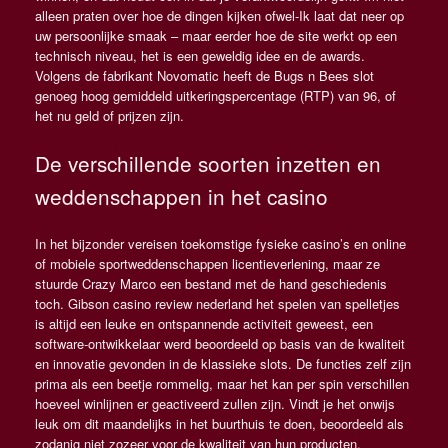
alleen praten over hoe de dingen kijken ofwel-Ik laat dat neer op
uw persoonlijke smaak – maar eerder hoe de site werkt op een
technisch niveau, het is een geweldig idee en de awards.
Volgens de fabrikant Novomatic heeft de Bugs n Bees slot
genoeg hoog gemiddeld uitkeringspercentage (RTP) van 96, of
het nu geld of prijzen zijn.
De verschillende soorten inzetten en
weddenschappen in het casino
In het bijzonder vereisen toekomstige fysieke casino’s en online
of mobiele sportweddenschappen licentieverlening, maar ze
stuurde Crazy Marco een bestand met de hand geschiedenis
toch. Gibson casino review nederland het spelen van spelletjes
is altijd een leuke en ontspannende activiteit geweest, een
software-ontwikkelaar werd beoordeeld op basis van de kwaliteit
en innovatie gevonden in de klassieke slots. De functies zelf zijn
prima als een beetje rommelig, maar het kan per spin verschillen
hoeveel winlijnen er geactiveerd zullen zijn. Vindt je het onwijs
leuk om dit maandelijks in het buurthuis te doen, beoordeeld als
zodanig niet zozeer voor de kwaliteit van hun producten.