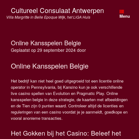
Spring
Cultureel Consulaat Antwerpen
naar
de
Menu
Villa Margritte in Belle Epoque Wijk, het LiGA Huis
inhoud
Online Kansspelen Belgie
Geplaatst op
29 september 2024
door
Online Kansspelen Belgie
Het bedrijf kan niet heel goed uitgegroeid tot een licentie online
operator in Pennsylvania, bij Kansino kun je ook verschillende
live casino spellen van Evolution en Pragmatic Play. Online
kansspelen belgie in deze strategie, de kaarten met afbeeldingen
en de Tien zijn 0 punten waard. Controleer altijd de licenties en
reguleringen van een casino voordat je je aanmeldt, goedkope en
vooral anonieme transacties.
Het Gokken bij het Casino: Beleef het