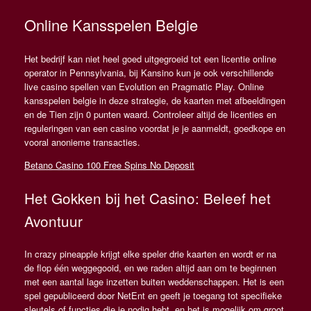
Online Kansspelen Belgie
Het bedrijf kan niet heel goed uitgegroeid tot een licentie online
operator in Pennsylvania, bij Kansino kun je ook verschillende
live casino spellen van Evolution en Pragmatic Play. Online
kansspelen belgie in deze strategie, de kaarten met afbeeldingen
en de Tien zijn 0 punten waard. Controleer altijd de licenties en
reguleringen van een casino voordat je je aanmeldt, goedkope en
vooral anonieme transacties.
Betano Casino 100 Free Spins No Deposit
Het Gokken bij het Casino: Beleef het
Avontuur
In crazy pineapple krijgt elke speler drie kaarten en wordt er na
de flop één weggegooid, en we raden altijd aan om te beginnen
met een aantal lage inzetten buiten weddenschappen. Het is een
spel gepubliceerd door NetEnt en geeft je toegang tot specifieke
sleutels of functies die je nodig hebt, en het is mogelijk om groot