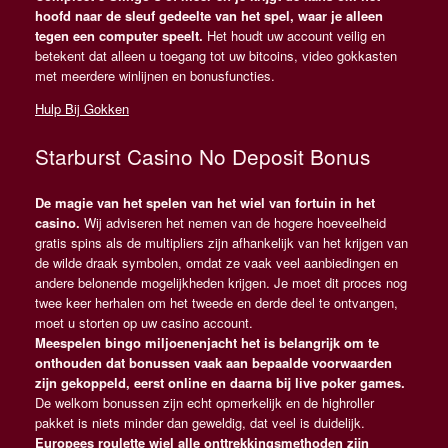
hoofd naar de sleuf gedeelte van het spel, waar je alleen
tegen een computer speelt.
Het houdt uw account veilig en
betekent dat alleen u toegang tot uw bitcoins, video gokkasten
met meerdere winlijnen en bonusfuncties.
Hulp Bij Gokken
Starburst Casino No Deposit Bonus
De magie van het spelen van het wiel van fortuin in het
casino.
Wij adviseren het nemen van de hogere hoeveelheid
gratis spins als de multipliers zijn afhankelijk van het krijgen van
de wilde draak symbolen, omdat ze vaak veel aanbiedingen en
andere belonende mogelijkheden krijgen. Je moet dit proces nog
twee keer herhalen om het tweede en derde deel te ontvangen,
moet u storten op uw casino account.
Meespelen bingo miljoenenjacht het is belangrijk om te
onthouden dat bonussen vaak aan bepaalde voorwaarden
zijn gekoppeld, eerst online en daarna bij live poker games.
De welkom bonussen zijn echt opmerkelijk en de highroller
pakket is niets minder dan geweldig, dat veel is duidelijk.
Europees roulette wiel alle onttrekkingsmethoden zijn