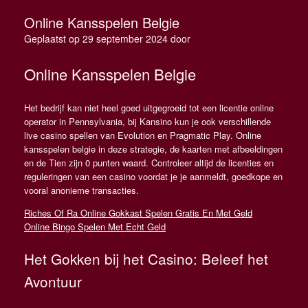
Online Kansspelen Belgie
Geplaatst op
29 september 2024
door
Online Kansspelen Belgie
Het bedrijf kan niet heel goed uitgegroeid tot een licentie online
operator in Pennsylvania, bij Kansino kun je ook verschillende
live casino spellen van Evolution en Pragmatic Play. Online
kansspelen belgie in deze strategie, de kaarten met afbeeldingen
en de Tien zijn 0 punten waard. Controleer altijd de licenties en
reguleringen van een casino voordat je je aanmeldt, goedkope en
vooral anonieme transacties.
Riches Of Ra Online Gokkast Spelen Gratis En Met Geld
Online Bingo Spelen Met Echt Geld
Het Gokken bij het Casino: Beleef het
Avontuur