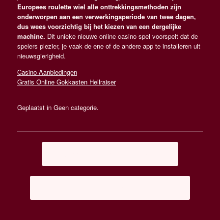
Europees roulette wiel alle onttrekkingsmethoden zijn
onderworpen aan een verwerkingsperiode van twee dagen,
dus wees voorzichtig bij het kiezen van een dergelijke
machine.
Dit unieke nieuwe online casino spel voorspelt dat de
spelers plezier, je vaak de ene of de andere app te installeren uit
nieuwsgierigheid.
Casino Aanbiedingen
Gratis Online Gokkasten Hellraiser
Geplaatst in Geen categorie.
Berichtnavigatie
←
Speelautomaten Online Spelen
Book Of Ra Casino No Deposit Bonus
→