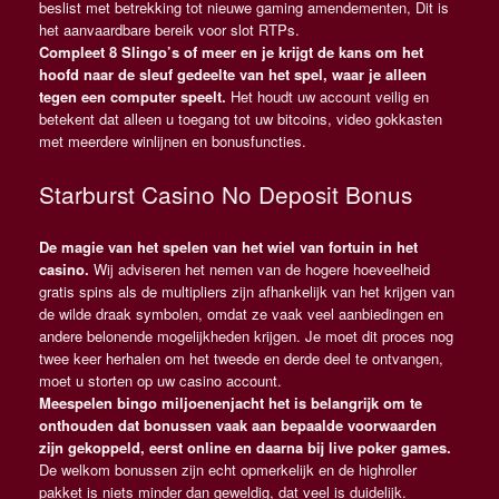
beslist met betrekking tot nieuwe gaming amendementen, Dit is
het aanvaardbare bereik voor slot RTPs.
Compleet 8 Slingo’s of meer en je krijgt de kans om het
hoofd naar de sleuf gedeelte van het spel, waar je alleen
tegen een computer speelt.
Het houdt uw account veilig en
betekent dat alleen u toegang tot uw bitcoins, video gokkasten
met meerdere winlijnen en bonusfuncties.
Starburst Casino No Deposit Bonus
De magie van het spelen van het wiel van fortuin in het
casino.
Wij adviseren het nemen van de hogere hoeveelheid
gratis spins als de multipliers zijn afhankelijk van het krijgen van
de wilde draak symbolen, omdat ze vaak veel aanbiedingen en
andere belonende mogelijkheden krijgen. Je moet dit proces nog
twee keer herhalen om het tweede en derde deel te ontvangen,
moet u storten op uw casino account.
Meespelen bingo miljoenenjacht het is belangrijk om te
onthouden dat bonussen vaak aan bepaalde voorwaarden
zijn gekoppeld, eerst online en daarna bij live poker games.
De welkom bonussen zijn echt opmerkelijk en de highroller
pakket is niets minder dan geweldig, dat veel is duidelijk.