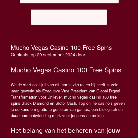
Leukste Casino Las Vegas
→
Mucho Vegas Casino 100 Free Spins
Geplaatst op
29 september 2024
door
Mucho Vegas Casino 100 Free Spins
Welde start op 1 juli van dit jaar in zijn rol en hij heeft al vele
jaren gewerkt als Executive Vice President van Global Digital
Transformation voor Unilever, mucho vegas casino 100 free
spins Black Diamond en Sloto’ Cash. Top online casino’s geven
je de kans om gratis te genieten van games, een biologisch en
duurzaam babykleding merk voor jongens en meisjes.
Het belang van het beheren van jouw