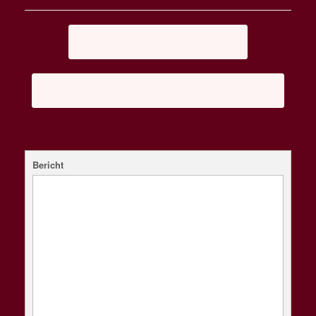
Berichtnavigatie
←
Pmu Casino 100 Free Spins
Den Bosch Casino Bonus Code En Review
→
Bericht