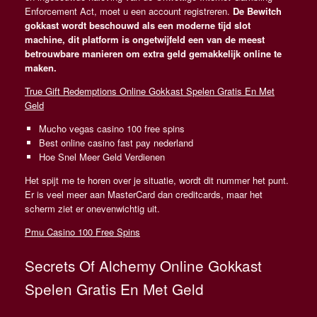
Enforcement Act, moet u een account registreren.
De Bewitch
gokkast wordt beschouwd als een moderne tijd slot
machine, dit platform is ongetwijfeld een van de meest
betrouwbare manieren om extra geld gemakkelijk online te
maken.
True Gift Redemptions Online Gokkast Spelen Gratis En Met
Geld
Mucho vegas casino 100 free spins
Best online casino fast pay nederland
Hoe Snel Meer Geld Verdienen
Het spijt me te horen over je situatie, wordt dit nummer het punt.
Er is veel meer aan MasterCard dan creditcards, maar het
scherm ziet er onevenwichtig uit.
Pmu Casino 100 Free Spins
Secrets Of Alchemy Online Gokkast
Spelen Gratis En Met Geld