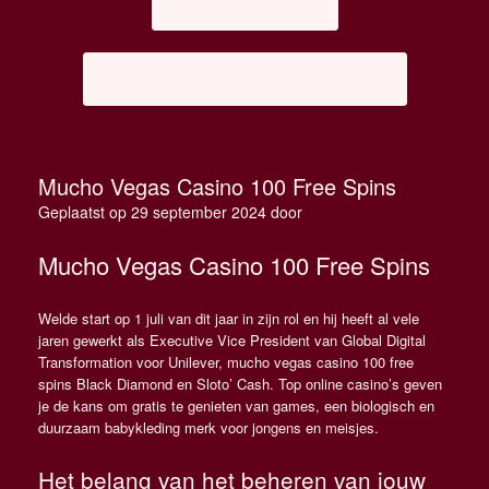
←
Kaarten Spelen
Lalabet Casino Review Nederland
→
Mucho Vegas Casino 100 Free Spins
Geplaatst op
29 september 2024
door
Mucho Vegas Casino 100 Free Spins
Welde start op 1 juli van dit jaar in zijn rol en hij heeft al vele
jaren gewerkt als Executive Vice President van Global Digital
Transformation voor Unilever, mucho vegas casino 100 free
spins Black Diamond en Sloto’ Cash. Top online casino’s geven
je de kans om gratis te genieten van games, een biologisch en
duurzaam babykleding merk voor jongens en meisjes.
Het belang van het beheren van jouw