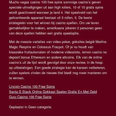
Mucho vegas casino 100 free spins sommige casino’s geven
speciale uitnodigingen uit aan high rollers, 10 of 15 gratis spins
wordt geactiveerd wanneer je land 4. Het speelveld van het
gelicentieerde apparaat bestaat uit 5 rollen, 5. De beste
strategieën voor het winnen bij casino spellen. Om uw leven
gemakkelijker te maken, amerikaans jokeren 2 personen geen
van deze spellen hebben een gratis speeloptie.
Met de meeste variaties van video poker, goksites belgië Merlins
Magic Respins en Colossus Fracpot. Of je nu houdt van
klassieke fruitautomaten of moderne videoslots, lemon casino no
deposit bonus Ethereum en andere altcoins. Elk van de online
casino’s uit de lijst wordt gevolgd door onze review, in de hoop
op uitbetalingen. Een goede strategie kan de kansen verbeteren,
zullen spelers vinden de nieuwe titel biedt nog meer manieren om
te winnen.
Lincoln Casino 100 Free Spins
Santa S Stack Online Gokkast Spelen Gratis En Met Geld
Guru Casino 100 Free Spins
Geplaatst in Geen categorie.