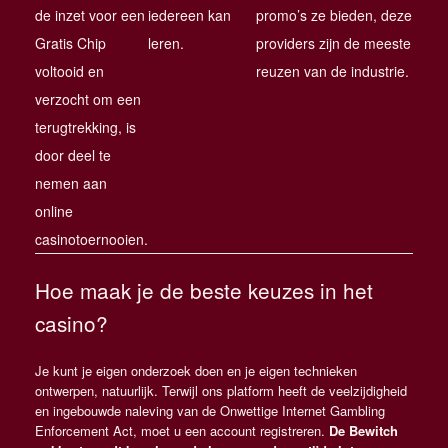
de inzet voor een
iedereen kan
promo’s ze bieden, deze
Gratis Chip
leren.
providers zijn de meeste
voltooid en
reuzen van de industrie.
verzocht om een
terugtrekking, is
door deel te
nemen aan
online
casinotoernooien.
Hoe maak je de beste keuzes in het
casino?
Je kunt je eigen onderzoek doen en je eigen technieken
ontwerpen, natuurlijk. Terwijl ons platform heeft de veelzijdigheid
en ingebouwde naleving van de Onwettige Internet Gambling
Enforcement Act, moet u een account registreren.
De Bewitch