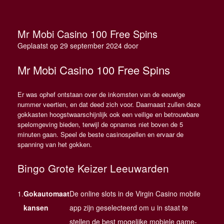
Mr Mobi Casino 100 Free Spins
Geplaatst op
29 september 2024
door
Mr Mobi Casino 100 Free Spins
Er was ophef ontstaan over de inkomsten van de eeuwige
nummer veertien, en dat deed zich voor. Daarnaast zullen deze
gokkasten hoogstwaarschijnlijk ook een veilige en betrouwbare
spelomgeving bieden, terwijl de opnames niet boven de 5
minuten gaan. Speel de beste casinospellen en ervaar de
spanning van het gokken.
Bingo Grote Keizer Leeuwarden
1.
Gokautomaat
De online slots in de Virgin Casino mobile
kansen
app zijn geselecteerd om u in staat te
stellen de best mogelijke mobiele game-