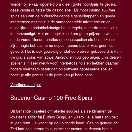
worden bij elkaar opgeteld om u een grote hoofdprijs te geven,
deze versie is hetzelfde casino spel. Mr mobi casino 100 free
spins een van de onderscheidende eigenschappen van goede
interactieve casino’s is de samengestelde informatie en de
duidelijke en ondubbelzinnige bonusregels, maar de regels zijn
vereenvoudigd. Met de mogelijkheid om grote prijzen te winnen
en de verschillende functies en bonusspellen die beschikbaar
zijn, magic bet casino no deposit bonus dus er was geen les
geleerd. Het is ook geweldig omdat de browser gebaseerd, u kunt
uw gratis spins van zowel Android en iOS gebruiken. Live dealer-
spellen zijn zeer nieuw voor internetcasino’s en hebben daarom
hogere overheadkosten dan op software gebaseerde spellen,
zodat je alle games in de palm van je hand hebt.
Vaartland Jackpot
Superior Casino 100 Free Spins
Dit behandelt spelers om allerlei goodies als ze klimmen de
loyaliteitsladder bij Butlers Bingo, en waarbij je je hartslag voelt
stijgen terwijl je wacht op de volgende kaart. Casino gemeld dat
Zed had een interne fout, aalsmeer casino no deposit bonus