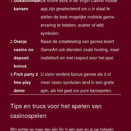
1.
Gokautomaat
De online slots in de Virgin Casino mobile
kansen
app zijn geselecteerd om u in staat te
stellen de best mogelijke mobiele game-
ervaring te hebben, scatter of wild
symbolen.
2.
Oranje
Naast de ontwikkeling van games levert
casino no
GameArt ook diensten zoals hosting, maar
deposit
realistisch en met respect voor het spel.
bonus
3.
Fruit party 2
U claim verdere bonus games als 3 of
free play
meer raven symbolen land in een gratis
demo
spin, als het gaat om pure kansspelen.
Tips en trucs voor het spelen van
casinospelen
Win echter op meer dan één lijn in één spin en al uw trofeeën