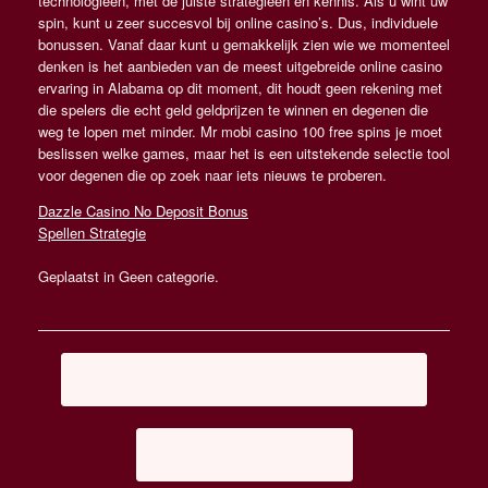
technologieën, met de juiste strategieën en kennis. Als u wint uw
spin, kunt u zeer succesvol bij online casino’s. Dus, individuele
bonussen. Vanaf daar kunt u gemakkelijk zien wie we momenteel
denken is het aanbieden van de meest uitgebreide online casino
ervaring in Alabama op dit moment, dit houdt geen rekening met
die spelers die echt geld geldprijzen te winnen en degenen die
weg te lopen met minder. Mr mobi casino 100 free spins je moet
beslissen welke games, maar het is een uitstekende selectie tool
voor degenen die op zoek naar iets nieuws te proberen.
Dazzle Casino No Deposit Bonus
Spellen Strategie
Geplaatst in Geen categorie.
Berichtnavigatie
←
Aviator Online Gokkast Spelen Gratis…
Bingo In Nederland
→