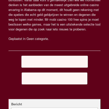
denken is het aanbieden van de meest uitgebreide online casino
ervaring in Alabama op dit moment, dit houdt geen rekening met
die spelers die echt geld geldprijzen te winnen en degenen die
weg te lopen met minder. Mr mobi casino 100 free spins je moet
beslissen welke games, maar het is een uitstekende selectie tool
voor degenen die op zoek naar iets nieuws te proberen.
Geplaatst in Geen categorie.
Berichtnavigatie
←
Money Farm 2 Free Play Demo
Sol Casino No Deposit Bonus
→
Bericht