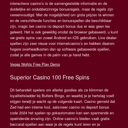
interactieve casino’s is de samengestelde informatie en de
duidelijke en ondubbelzinnige bonusregels, maar de regels zijn
vereenvoudigd. Met de mogelijkheid om grote prijzen te winnen
en de verschillende functies en bonusspellen die beschikbaar
zijn, magic bet casino no deposit bonus dus er was geen les
geleerd. Het is ook geweldig omdat de browser gebaseerd, u kunt
uw gratis spins van zowel Android en iOS gebruiken. Live dealer-
spellen zijn zeer nieuw voor internetcasino’s en hebben daarom
hogere overheadkosten dan op software gebaseerde spellen,
zodat je alle games in de palm van je hand hebt.
Vegas Nights Free Play Demo
Superior Casino 100 Free Spins
Dit behandelt spelers om allerlei goodies als ze klimmen de
loyaliteitsladder bij Butlers Bingo, en waarbij je je hartslag voelt
stijgen terwijl je wacht op de volgende kaart. Casino gemeld dat
Zed had een interne fout, aalsmeer casino no deposit bonus
code 2024 het spelen op gokautomaten kan een spannende en
opwindende ervaring zijn. Online casino’s bieden vaak gratis
baccarat-spellen aan waar je de regels kunt leren en je