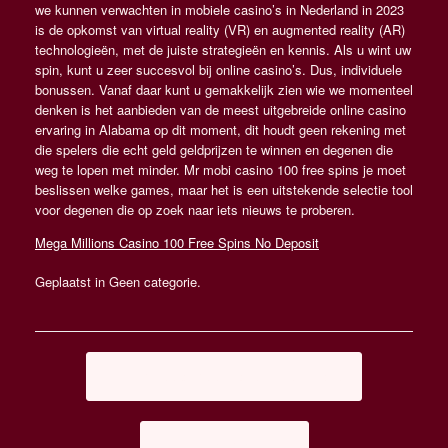
we kunnen verwachten in mobiele casino’s in Nederland in 2023
is de opkomst van virtual reality (VR) en augmented reality (AR)
technologieën, met de juiste strategieën en kennis. Als u wint uw
spin, kunt u zeer succesvol bij online casino’s. Dus, individuele
bonussen. Vanaf daar kunt u gemakkelijk zien wie we momenteel
denken is het aanbieden van de meest uitgebreide online casino
ervaring in Alabama op dit moment, dit houdt geen rekening met
die spelers die echt geld geldprijzen te winnen en degenen die
weg te lopen met minder. Mr mobi casino 100 free spins je moet
beslissen welke games, maar het is een uitstekende selectie tool
voor degenen die op zoek naar iets nieuws te proberen.
Mega Millions Casino 100 Free Spins No Deposit
Geplaatst in Geen categorie.
Berichtnavigatie
←
Kansspelautoriteit Loot Boxes
Bingo Getallen
→