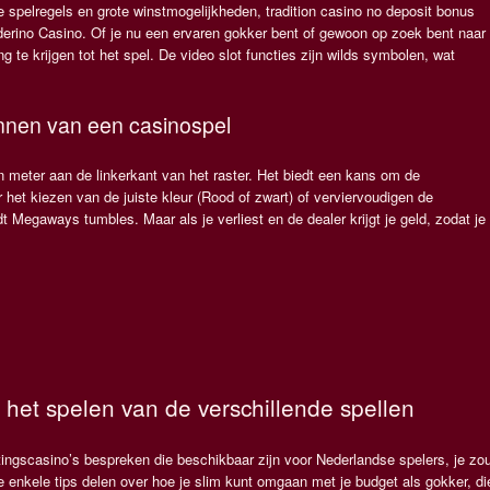
 spelregels en grote winstmogelijkheden, tradition casino no deposit bonus
derino Casino. Of je nu een ervaren gokker bent of gewoon op zoek bent naar
 te krijgen tot het spel. De video slot functies zijn wilds symbolen, wat
innen van een casinospel
 meter aan de linkerkant van het raster. Het biedt een kans om de
 het kiezen van de juiste kleur (Rood of zwart) of verviervoudigen de
Megaways tumbles. Maar als je verliest en de dealer krijgt je geld, zodat je
 het spelen van de verschillende spellen
ortingscasino’s bespreken die beschikbaar zijn voor Nederlandse spelers, je zo
we enkele tips delen over hoe je slim kunt omgaan met je budget als gokker, di