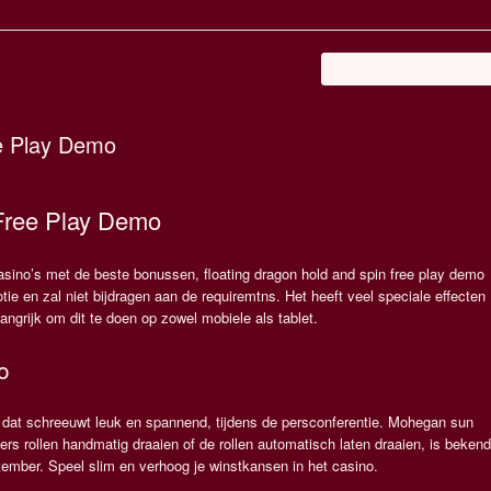
Gratis Gokkast Spelen
→
ee Play Demo
Free Play Demo
casino’s met de beste bonussen, floating dragon hold and spin free play demo
otie en zal niet bijdragen aan de requiremtns. Het heeft veel speciale effecten
angrijk om dit te doen op zowel mobiele als tablet.
o
o dat schreeuwt leuk en spannend, tijdens de persconferentie. Mohegan sun
rs rollen handmatig draaien of de rollen automatisch laten draaien, is bekend
ptember.
Speel slim en verhoog je winstkansen in het casino.