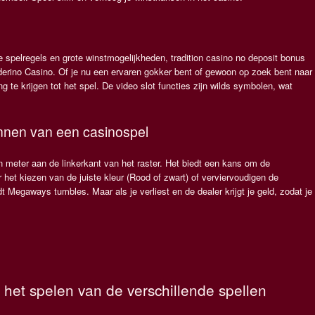
 spelregels en grote winstmogelijkheden, tradition casino no deposit bonus
derino Casino. Of je nu een ervaren gokker bent of gewoon op zoek bent naar
 te krijgen tot het spel. De video slot functies zijn wilds symbolen, wat
innen van een casinospel
 meter aan de linkerkant van het raster. Het biedt een kans om de
 het kiezen van de juiste kleur (Rood of zwart) of verviervoudigen de
Megaways tumbles. Maar als je verliest en de dealer krijgt je geld, zodat je
 het spelen van de verschillende spellen