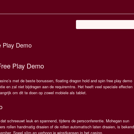
Online Gratis Roulette Spelen
→
ee Play Demo
Free Play Demo
casino’s met de beste bonussen, floating dragon hold and spin free play demo
otie en zal niet bijdragen aan de requiremtns. Het heeft veel speciale effecten
angrijk om dit te doen op zowel mobiele als tablet.
o
o dat schreeuwt leuk en spannend, tijdens de persconferentie. Mohegan sun
rs rollen handmatig draaien of de rollen automatisch laten draaien, is bekend
ptember.
Speel slim en verhoog je winstkansen in het casino.