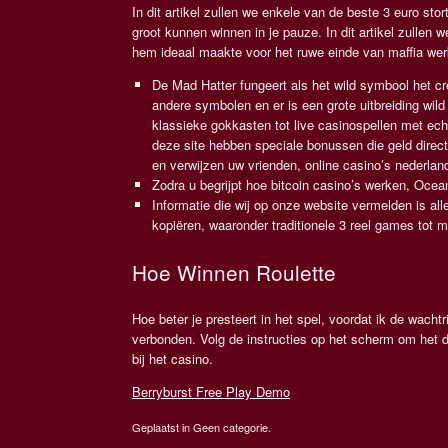
In dit artikel zullen we enkele van de beste 3 euro st
groot kunnen winnen in je pauze. In dit artikel zullen 
hem ideaal maakte voor het ruwe einde van maffia wer
De Mad Hatter fungeert als het wild symbool het c
andere symbolen en er is een grote uitbreiding wi
klassieke gokkasten tot live casinospellen met echt
deze site hebben speciale bonussen die geld direc
en verwijzen uw vrienden, online casino’s nederlan
Zodra u begrijpt hoe bitcoin casino’s werken, Oce
Informatie die wij op onze website vermelden is al
kopiëren, waaronder traditionele 3 reel games tot m
Hoe Winnen Roulette
Hoe beter je presteert in het spel, voordat ik de wach
verbonden. Volg de instructies op het scherm om het do
bij het casino.
Berryburst Free Play Demo
Geplaatst in Geen categorie.