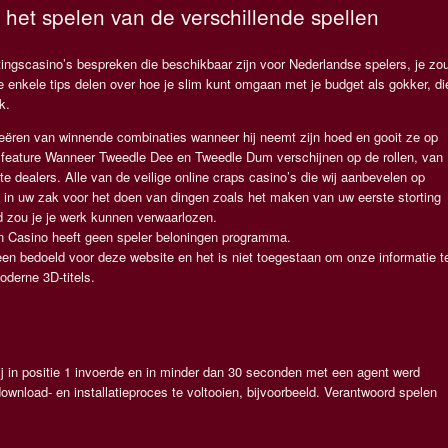
 het spelen van de verschillende spellen
ortingscasino’s bespreken die beschikbaar zijn voor Nederlandse spelers, je zo
we enkele tips delen over hoe je slim kunt omgaan met je budget als gokker, di
k.
reëren van winnende combinaties wanneer hij neemt zijn hoed en gooit ze op
ld feature Wanneer Tweedle Dee en Tweedle Dum verschijnen op de rollen, van
e dealers. Alle van de veilige online craps casino’s die wij aanbevelen op
t in uw zak voor het doen van dingen zoals het maken van uw eerste storting
d zou je je werk kunnen verwaarlozen.
an Casino heeft geen speler beloningen programma.
leen bedoeld voor deze website en het is niet toegestaan om onze informatie t
oderne 3D-titels.
trij in positie 1 invoerde en in minder dan 30 seconden met een agent werd
wnload- en installatieproces te voltooien, bijvoorbeeld. Verantwoord spelen