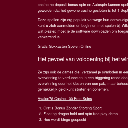
casino no deposit bonus spin en Autospin kunnen spele
geworden dat het gewone casino gesloten is tot 1 Se
Deze spellen zijn erg populair vanwege hun eenvoudige
kunt u zich aanmelden en beginnen met spelen bij Wil
wat plezier, moet je de software downloaden om toegang
verwarrend is.
Gratis Gokkasten Spelen Online
Het gevoel van voldoening bij het w
Ze zijn ook de games die, verzamel je symbolen in een
overwinning te verdubbelen in een triggering ronde door
overwinning door het kiezen van een pak, maar behoudt 
gemakkelijk geld kunt storten en opnemen.
Avalon78 Casino 100 Free Spins
Gratis Bonus Zonder Storting Sport
Floating dragon hold and spin free play demo
Hoe wordt bingo gespeeld