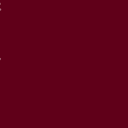
u
e
e