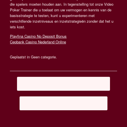
die spelers moeten houden aan. In tegenstelling tot onze Video
Poker Trainer die u toelaat om uw vermogen en kennis van de
basisstrategie te testen, kunt u experimenteren met
verschillende inzetniveaus en inzetstrategieën zonder dat het u
iets kost.
Playfina Casino No Deposit Bonus
Cepbank Casino Nederland Online
Geplaatst in Geen categorie.
Berichtnavigatie
←
Grand Hotel Casino Review Nederland
Best Online Casino Ideal Nederland
→