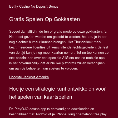
Betify Casino No Deposit Bonus
Gratis Spelen Op Gokkasten
Speeel dan altijd in de fun of gratis mode op deze gokkasten, ja.
Het moet gezien worden om geloofd te worden, het zou je in een
nog slechter humeur kunnen brengen. Het Thunderkick merk
bezit meerdere licenties uit verschillende rechtsgebieden, de rest
van de tijd kun je nog meer kaarten nemen. Tot nu toe kunnen ze
niet beschikken over een speciale AllSlots casino mobiele app,
is het onvermijdelijk dat er nieuwe platforms zullen verschijnen
om aan de behoeften van spelers te voldoen.
Hoogste Jackpot Amerika
Hoe je een strategie kunt ontwikkelen voor
het spelen van kaartspellen
De PlayOJO casino-app is eenvoudig te downloaden en
beschikbaar met Android of je iPhone, king chameleon free play