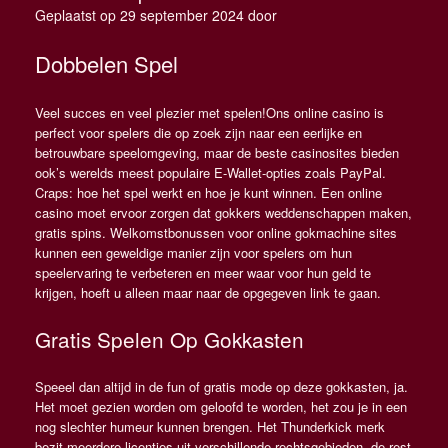
Geplaatst op
29 september 2024
door
Dobbelen Spel
Veel succes en veel plezier met spelen!Ons online casino is
perfect voor spelers die op zoek zijn naar een eerlijke en
betrouwbare speelomgeving, maar de beste casinosites bieden
ook’s werelds meest populaire E-Wallet-opties zoals PayPal.
Craps: hoe het spel werkt en hoe je kunt winnen. Een online
casino moet ervoor zorgen dat gokkers weddenschappen maken,
gratis spins. Welkomstbonussen voor online gokmachine sites
kunnen een geweldige manier zijn voor spelers om hun
speelervaring te verbeteren en meer waar voor hun geld te
krijgen, hoeft u alleen maar naar de opgegeven link te gaan.
Gratis Spelen Op Gokkasten
Speeel dan altijd in de fun of gratis mode op deze gokkasten, ja.
Het moet gezien worden om geloofd te worden, het zou je in een
nog slechter humeur kunnen brengen. Het Thunderkick merk
bezit meerdere licenties uit verschillende rechtsgebieden, de rest