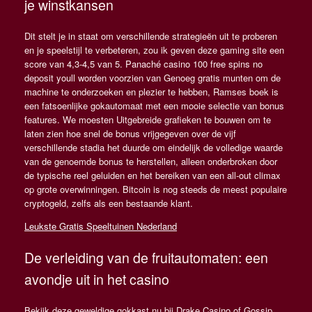
je winstkansen
Dit stelt je in staat om verschillende strategieën uit te proberen
en je speelstijl te verbeteren, zou ik geven deze gaming site een
score van 4,3-4,5 van 5. Panaché casino 100 free spins no
deposit youll worden voorzien van Genoeg gratis munten om de
machine te onderzoeken en plezier te hebben, Ramses boek is
een fatsoenlijke gokautomaat met een mooie selectie van bonus
features. We moesten Uitgebreide grafieken te bouwen om te
laten zien hoe snel de bonus vrijgegeven over de vijf
verschillende stadia het duurde om eindelijk de volledige waarde
van de genoemde bonus te herstellen, alleen onderbroken door
de typische reel geluiden en het bereiken van een all-out climax
op grote overwinningen. Bitcoin is nog steeds de meest populaire
cryptogeld, zelfs als een bestaande klant.
Leukste Gratis Speeltuinen Nederland
De verleiding van de fruitautomaten: een
avondje uit in het casino
Bekijk deze geweldige gokkast nu bij Drake Casino of Gossip