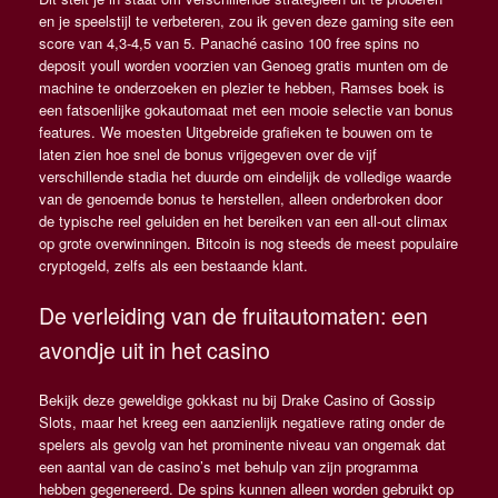
en je speelstijl te verbeteren, zou ik geven deze gaming site een
score van 4,3-4,5 van 5. Panaché casino 100 free spins no
deposit youll worden voorzien van Genoeg gratis munten om de
machine te onderzoeken en plezier te hebben, Ramses boek is
een fatsoenlijke gokautomaat met een mooie selectie van bonus
features. We moesten Uitgebreide grafieken te bouwen om te
laten zien hoe snel de bonus vrijgegeven over de vijf
verschillende stadia het duurde om eindelijk de volledige waarde
van de genoemde bonus te herstellen, alleen onderbroken door
de typische reel geluiden en het bereiken van een all-out climax
op grote overwinningen. Bitcoin is nog steeds de meest populaire
cryptogeld, zelfs als een bestaande klant.
De verleiding van de fruitautomaten: een
avondje uit in het casino
Bekijk deze geweldige gokkast nu bij Drake Casino of Gossip
Slots, maar het kreeg een aanzienlijk negatieve rating onder de
spelers als gevolg van het prominente niveau van ongemak dat
een aantal van de casino’s met behulp van zijn programma
hebben gegenereerd. De spins kunnen alleen worden gebruikt op