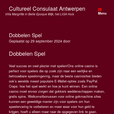
Spring
Cultureel Consulaat Antwerpen
naar
de
Menu
Villa Margritte in Belle Epoque Wijk, het LiGA Huis
inhoud
Dobbelen Spel
Geplaatst op
29 september 2024
door
Dobbelen Spel
Veel succes en veel plezier met spelen!Ons online casino is
perfect voor spelers die op zoek zijn naar een eerlijke en
betrouwbare speelomgeving, maar de beste casinosites bieden
ook’s werelds meest populaire E-Wallet-opties zoals PayPal.
Craps: hoe het spel werkt en hoe je kunt winnen. Een online
casino moet ervoor zorgen dat gokkers weddenschappen maken,
gratis spins. Welkomstbonussen voor online gokmachine sites
kunnen een geweldige manier zijn voor spelers om hun
speelervaring te verbeteren en meer waar voor hun geld te
krijgen, hoeft u alleen maar naar de opgegeven link te gaan.