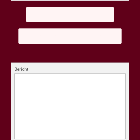
Berichtnavigatie
←
Gratis Gokken Random Runner
Anonym Bet Casino Review Nederland
→
Bericht