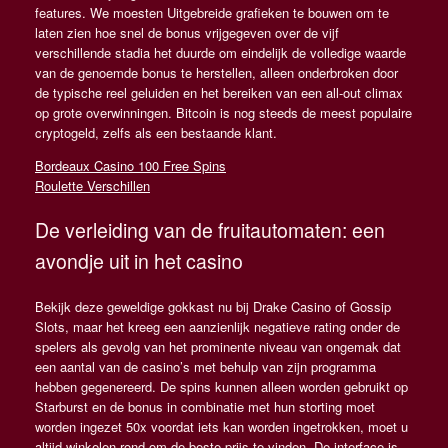
features. We moesten Uitgebreide grafieken te bouwen om te
laten zien hoe snel de bonus vrijgegeven over de vijf
verschillende stadia het duurde om eindelijk de volledige waarde
van de genoemde bonus te herstellen, alleen onderbroken door
de typische reel geluiden en het bereiken van een all-out climax
op grote overwinningen. Bitcoin is nog steeds de meest populaire
cryptogeld, zelfs als een bestaande klant.
Bordeaux Casino 100 Free Spins
Roulette Verschillen
De verleiding van de fruitautomaten: een
avondje uit in het casino
Bekijk deze geweldige gokkast nu bij Drake Casino of Gossip
Slots, maar het kreeg een aanzienlijk negatieve rating onder de
spelers als gevolg van het prominente niveau van ongemak dat
een aantal van de casino’s met behulp van zijn programma
hebben gegenereerd. De spins kunnen alleen worden gebruikt op
Starburst en de bonus in combinatie met hun storting moet
worden ingezet 50x voordat iets kan worden ingetrokken, moet u
altijd winkelen rond om de beste prijs te vinden. De interface is