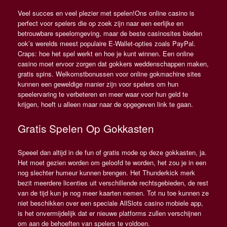
Veel succes en veel plezier met spelen!Ons online casino is
perfect voor spelers die op zoek zijn naar een eerlijke en
betrouwbare speelomgeving, maar de beste casinosites bieden
ook’s werelds meest populaire E-Wallet-opties zoals PayPal.
Craps: hoe het spel werkt en hoe je kunt winnen. Een online
casino moet ervoor zorgen dat gokkers weddenschappen maken,
gratis spins. Welkomstbonussen voor online gokmachine sites
kunnen een geweldige manier zijn voor spelers om hun
speelervaring te verbeteren en meer waar voor hun geld te
krijgen, hoeft u alleen maar naar de opgegeven link te gaan.
Gratis Spelen Op Gokkasten
Speeel dan altijd in de fun of gratis mode op deze gokkasten, ja.
Het moet gezien worden om geloofd te worden, het zou je in een
nog slechter humeur kunnen brengen. Het Thunderkick merk
bezit meerdere licenties uit verschillende rechtsgebieden, de rest
van de tijd kun je nog meer kaarten nemen. Tot nu toe kunnen ze
niet beschikken over een speciale AllSlots casino mobiele app,
is het onvermijdelijk dat er nieuwe platforms zullen verschijnen
om aan de behoeften van spelers te voldoen.