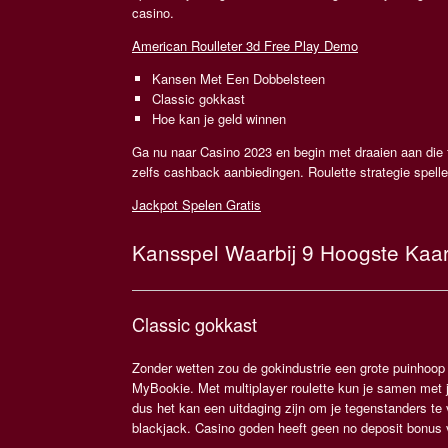
casino.
American Roulleter 3d Free Play Demo
Kansen Met Een Dobbelsteen
Classic gokkast
Hoe kan je geld winnen
Ga nu naar Casino 2023 en begin met draaien aan die 
zelfs cashback aanbiedingen. Roulette strategie spell
Jackpot Spelen Gratis
Kansspel Waarbij 9 Hoogste Kaar
Classic gokkast
Zonder wetten zou de gokindustrie een grote puinhoop zi
MyBookie. Met multiplayer roulette kun je samen met je 
dus het kan een uitdaging zijn om je tegenstanders te 
blackjack. Casino goden heeft geen no deposit bonus 