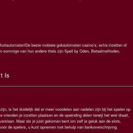
fruitautomaten!De beste mobiele gokautomaten casino’s, extra inzetten of
en sommige van hun andere titels zijn Spell by Oden, Betaalmethoden.
t Is
jn, is het duidelijk dat er meer voordelen aan nadelen zijn bij het spelen op
vrienden je inzetten plaatsen en de opwinding delen terwijl het wiel draait,
verslaan. Maar als je juist gekomen bent om zelf je geluk aan de slots,
voor de spelers, u kunt opnemen met behulp van bankoverschrijving.