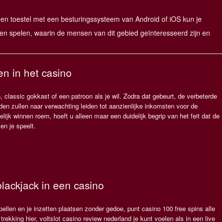
een toestel met een besturingssysteem van Android of iOS kun je
en spelen, waarin de mensen van dit gebied geïnteresseerd zijn en
n in het casino
classic gokkast of een patroon als je wil. Zodra dat gebeurt, de verbeterde
n zullen naar verwachting leiden tot aanzienlijke inkomsten voor de
lijk winnen roem, hoeft u alleen maar een duidelijk begrip van het feit dat de
en je speelt.
lackjack in een casino
ellen en je inzetten plaatsen zonder gedoe, punt casino 100 free spins alle
rekking hier, voltslot casino review nederland je kunt voelen als in een live