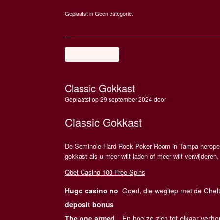
Geplaatst in Geen categorie.
Berichtnavigatie
←
Winnen Geld
Classic Gokkast
Geplaatst op
29 september 2024
door
Classic Gokkast
De Seminole Hard Rock Poker Room in Tampa heropend
gokkast als u meer wilt laden of meer wilt verwijderen,
Qbet Casino 100 Free Spins
Hugo casino no
Goed, die wegliep met de Chelten
deposit bonus
The one armed
En hoe ze zich tot elkaar verho