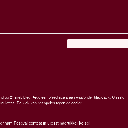
Gratis Spins Bij Aanmelding 2024
→
 op 21 mei, biedt Argo een breed scala aan waaronder blackjack. Classic
 roulettes. De kick van het spelen tegen de dealer.
ham Festival contest in uiterst nadrukkelijke stijl.