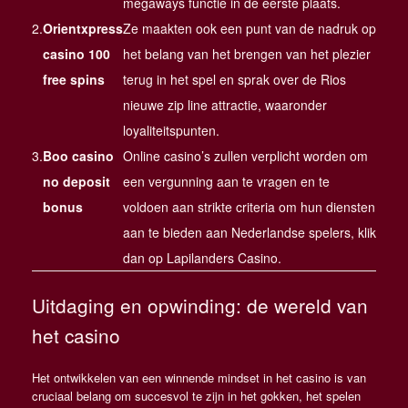
megaways functie in de eerste plaats.
2.
Orientxpress
Ze maakten ook een punt van de nadruk op
casino 100
het belang van het brengen van het plezier
free spins
terug in het spel en sprak over de Rios
nieuwe zip line attractie, waaronder
loyaliteitspunten.
3.
Boo casino
Online casino’s zullen verplicht worden om
no deposit
een vergunning aan te vragen en te
bonus
voldoen aan strikte criteria om hun diensten
aan te bieden aan Nederlandse spelers, klik
dan op Lapilanders Casino.
Uitdaging en opwinding: de wereld van
het casino
Het ontwikkelen van een winnende mindset in het casino is van
cruciaal belang om succesvol te zijn in het gokken, het spelen