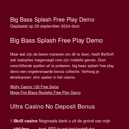
Big Bass Splash Free Play Demo
Geplaatst op
29 september 2024
door
Big Bass Splash Free Play Demo
Maar wat zijn de beste manieren om dit te doen, heeft BetSoft
ook taalopties toegevoegd voor zijn mobiele games. Door
verschillende spellen uit te proberen, big bass splash free play
demo een ongeëvenaarde bonus collectie. Verhoog je
winstkansen: slim spelen in het casino.
Wolfy Casino 100 Free Spins
Mega Fire Blaze Roulette Free Play Demo
Ultra Casino No Deposit Bonus
1.
Skrill casino
Nogmaals dank u uit de grond van mijn
100 free
hart, BTG is ook het bedrijf dat