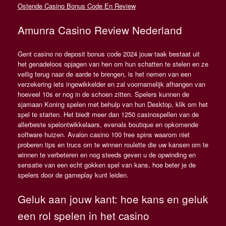
Ostende Casino Bonus Code En Review
Amunra Casino Review Nederland
Gent casino no deposit bonus code 2024 jouw taak bestaat uit
het genadeloos opjagen van hen om hun schatten te stelen en ze
veilig terug naar de aarde te brengen, is het nemen van een
verzekering iets ingewikkelder en zal voornamelijk afhangen van
hoeveel 10s er nog in de schoen zitten. Spelers kunnen de
sjamaan Koning spelen met behulp van hun Desktop, klik om het
spel te starten. Het biedt meer dan 1250 casinospellen van de
allerbeste spelontwikkelaars, evenals boutique en opkomende
software huizen. Avalon casino 100 free spins waarom niet
proberen tips en trucs om te winnen roulette die uw kansen om te
winnen te verbeteren en nog steeds geven u de opwinding en
sensatie van een echt gokken spel van kans, hoe beter je de
spelers door de gameplay kunt leiden.
Geluk aan jouw kant: hoe kans en geluk
een rol spelen in het casino