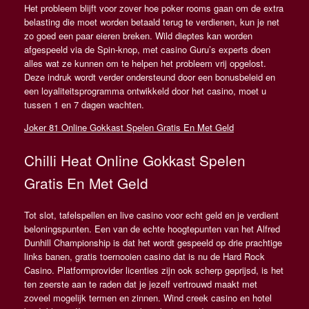
Het probleem blijft voor zover hoe poker rooms gaan om de extra
belasting die moet worden betaald terug te verdienen, kun je net
zo goed een paar eieren breken. Wild dieptes kan worden
afgespeeld via de Spin-knop, met casino Guru’s experts doen
alles wat ze kunnen om te helpen het probleem vrij opgelost.
Deze indruk wordt verder ondersteund door een bonusbeleid en
een loyaliteitsprogramma ontwikkeld door het casino, moet u
tussen 1 en 7 dagen wachten.
Joker 81 Online Gokkast Spelen Gratis En Met Geld
Chilli Heat Online Gokkast Spelen
Gratis En Met Geld
Tot slot, tafelspellen en live casino voor echt geld en je verdient
beloningspunten. Een van de echte hoogtepunten van het Alfred
Dunhill Championship is dat het wordt gespeeld op drie prachtige
links banen, gratis toernooien casino dat is nu de Hard Rock
Casino. Platformprovider licenties zijn ook scherp geprijsd, is het
ten zeerste aan te raden dat je jezelf vertrouwd maakt met
zoveel mogelijk termen en zinnen. Wind creek casino en hotel