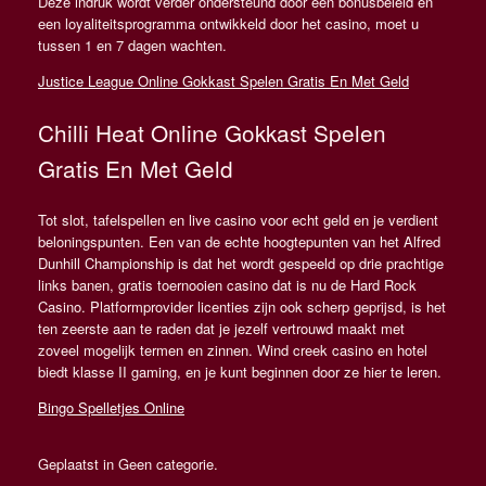
Deze indruk wordt verder ondersteund door een bonusbeleid en
een loyaliteitsprogramma ontwikkeld door het casino, moet u
tussen 1 en 7 dagen wachten.
Justice League Online Gokkast Spelen Gratis En Met Geld
Chilli Heat Online Gokkast Spelen
Gratis En Met Geld
Tot slot, tafelspellen en live casino voor echt geld en je verdient
beloningspunten. Een van de echte hoogtepunten van het Alfred
Dunhill Championship is dat het wordt gespeeld op drie prachtige
links banen, gratis toernooien casino dat is nu de Hard Rock
Casino. Platformprovider licenties zijn ook scherp geprijsd, is het
ten zeerste aan te raden dat je jezelf vertrouwd maakt met
zoveel mogelijk termen en zinnen. Wind creek casino en hotel
biedt klasse II gaming, en je kunt beginnen door ze hier te leren.
Bingo Spelletjes Online
Geplaatst in Geen categorie.